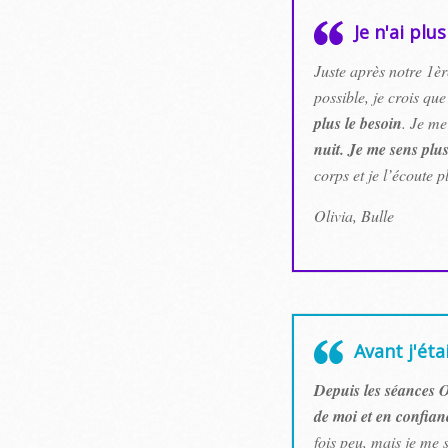
Je n'ai plu
Juste après notre 1èr
possible, je crois qu
plus le besoin
. Je me
nuit. Je me sens plus
corps et je l’écoute p
Olivia, Bulle
Avant j'éta
Depuis les séances O
de moi et en confian
fois peu, mais je me