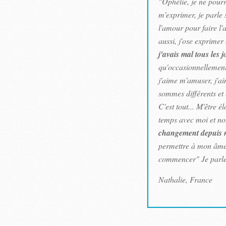
"Ophélie, je ne pour
m'exprimer, je parle s
l'amour pour faire l'
aussi, j'ose exprimer
j'avais mal tous les 
qu'occasionnellement.
j'aime m'amuser, j'ai
sommes différents et q
C'est tout... M'être 
temps avec moi et non
changement depuis no
permettre à mon âme d
commencer" Je parle
Nathalie, France