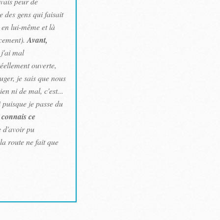
vais peur de
e des gens qui faisait
e en lui-même et là
ucement).
Avant,
j'ai mal
réellement ouverte,
uger, je sais que nous
en ni de mal, c'est...
i puisque je passe du
 connais ce
 d'avoir pu
a route ne fait que