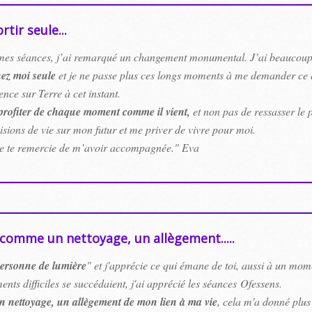
ortir seule...
mes séances, j’ai remarqué un changement monumental. J’ai beaucoup 
chez moi seule
et je ne passe plus ces longs moments à me demander ce que
nce sur Terre à cet instant.
 profiter de chaque moment comme il vient,
et non pas de ressasser le p
sions de vie sur mon futur et me priver de vivre pour moi.
je te remercie de m’avoir accompagnée." Eva
u comme un nettoyage, un allègement.....
ersonne de lumière
" et j'apprécie ce qui émane de toi, aussi à un mo
nts difficiles se succédaient, j'ai apprécié les séances Ofessens.
n nettoyage, un allègement de mon lien à ma vie
, cela m'a donné plus