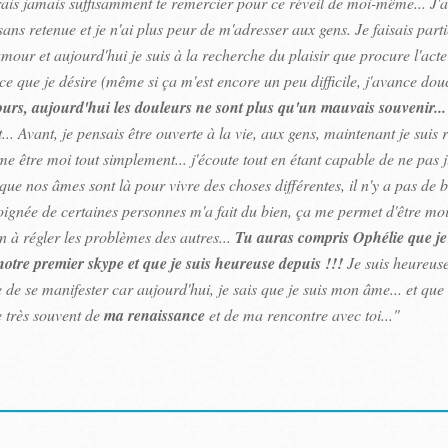
rais jamais suffisamment te remercier pour ce réveil de moi-même... J'a
ans retenue et je n'ai plus peur de m'adresser aux gens. Je faisais parti
amour et aujourd'hui je suis à la recherche du plaisir que procure l'act
 ce que je désire (même si ça m'est encore un peu difficile, j'avance do
jours, aujourd'hui les douleurs ne sont plus qu'un mauvais souvenir...
.. Avant, je pensais être ouverte à la vie, aux gens, maintenant je suis 
me être moi tout simplement... j'écoute tout en étant capable de ne pas j
ue nos âmes sont là pour vivre des choses différentes, il n'y a pas de bi
éloignée de certaines personnes m'a fait du bien, ça me permet d'être mo
 à régler les problèmes des autres...
Tu auras compris Ophélie que je
tre premier skype et que je suis heureuse depuis !!!
Je suis heureuse
e se manifester car aujourd'hui, je sais que je suis mon âme... et que l
 très souvent de
ma renaissance
et de ma rencontre avec toi..."