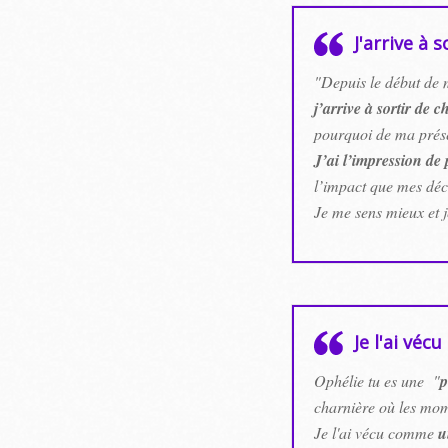
J'arrive à s
"Depuis le début de 
j’arrive à sortir de 
pourquoi de ma prése
J’ai l’impression de
l’impact que mes déci
Je me sens mieux et 
Je l'ai véc
Ophélie tu es une "
p
charnière où les mome
Je l'ai vécu comme
u