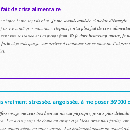
s fait de crise alimentaire
e séance je me sentais bien.
Je me sentais apaisée et pleine d’énergie
.
e j’arrive à intégrer mon âme.
Depuis je n’ai plus fait de crise alimentai
 sens vite rassasiée et j’ai moins faim.
Et je dors beaucoup mieux, je ne
 forte
et je sais que je vais arriver à continuer sur ce chemin. J’ai pri
lus.
is vraiment stressée, angoissée, à me poser 36'000 q
fessens, je me sens très bien au niveau physique, je suis plus détendu
ce.
J’ai aussi moins de doute qu’avant et je lâche prise plus facilement. 
 sens quand même en super forme. J’ai également acquis un nouvel œil