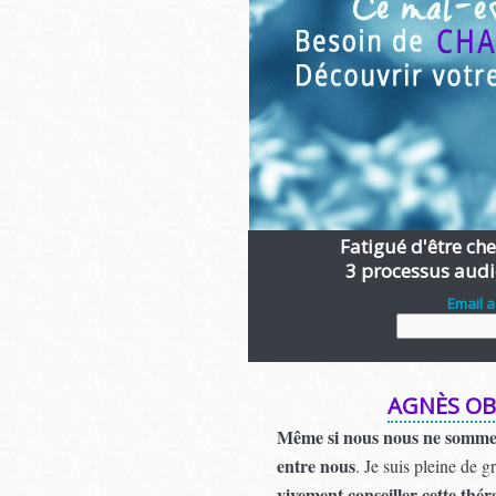
Fatigué d'être chen
3 processus audi
Email 
AGNÈS O
Même si nous nous ne sommes 
entre nous
. Je suis pleine de g
vivement conseiller cette thér