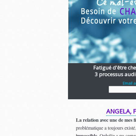
Fatigué d'être chen
3 processus audi
Email 
ANGELA, 
La relation avec une de mes fil
problématique a toujours existé.
impossible
. Ophélie a pu cerner