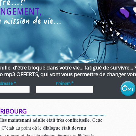
ille, d'être bloqué dans votre vie... fatigué de survivre... 
o mp3 OFFERTS, qui vont vous permettre de changer votre
adresse *
Prénom *
FRIBOURG
les maintenant adulte était très conflictuelle.
Cette
dialogue était devenu
 C’était au point où le
 le pourquoi de cette relation étrange, et libérer la