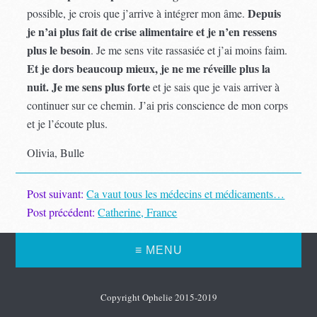
Depuis
possible, je crois que j’arrive à intégrer mon âme.
je n’ai plus fait de crise alimentaire et je n’en ressens
plus le besoin
. Je me sens vite rassasiée et j’ai moins faim.
Et je dors beaucoup mieux, je ne me réveille plus la
nuit. Je me sens plus forte
et je sais que je vais arriver à
continuer sur ce chemin. J’ai pris conscience de mon corps
et je l’écoute plus.
Olivia, Bulle
Post suivant:
Ca vaut tous les médecins et médicaments…
Post précédent:
Catherine, France
≡ MENU
Copyright Ophelie 2015-2019