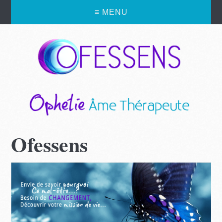
≡ MENU
Ofessens