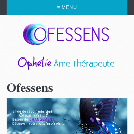
≡ MENU
Ofessens