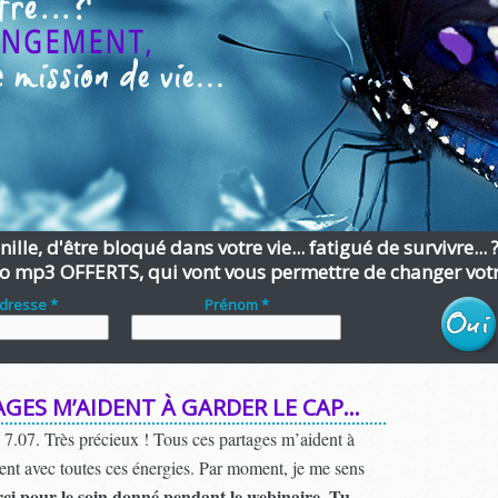
ille, d'être bloqué dans votre vie... fatigué de survivre... 
o mp3 OFFERTS, qui vont vous permettre de changer votre
adresse *
Prénom *
AGES M’AIDENT À GARDER LE CAP…
u 7.07. Très précieux ! Tous ces partages m’aident à
dent avec toutes ces énergies. Par moment, je me sens
ci pour le soin donné pendant le webinaire. Tu