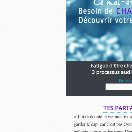
Fatigué d'être chen
3 processus audi
Email 
TES PART
« J’ai ré-écouté le webinaire d
garder le cap, car c’est pas évi
Mer
ballotée dans tous les sens.