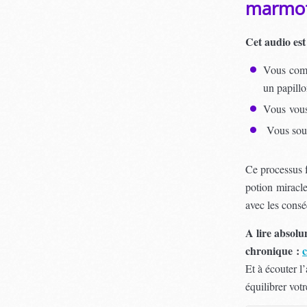
marmo
Cet audio est
Vous comp
un papill
Vous vous 
Vous souh
Ce processus f
potion miracl
avec les cons
A lire absolu
chronique :
c
Et à écouter l
équilibrer vo