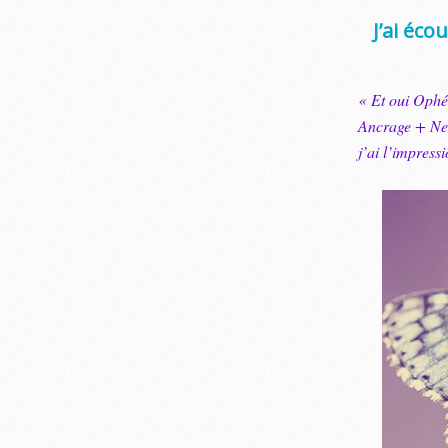
J’ai éco
« Et oui Ophél
Ancrage + Net
j’ai l’impress