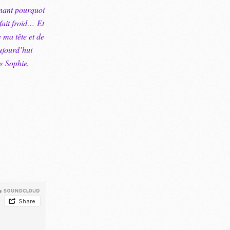
enant pourquoi
fait froid…
Et
 ma tête et de
Aujourd’hui
«
Sophie,