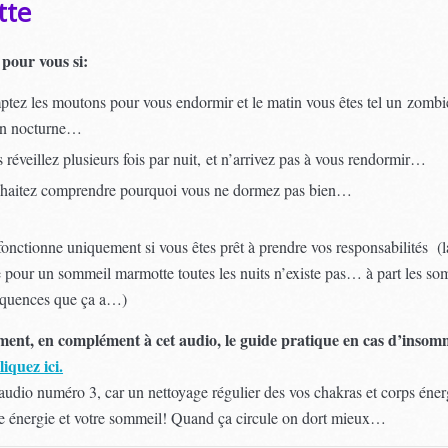
tte
 pour vous si:
tez les moutons pour vous endormir et le matin vous êtes tel un zomb
on nocturne…
réveillez plusieurs fois par nuit, et n’arrivez pas à vous rendormir…
aitez comprendre pourquoi vous ne dormez pas bien…
onctionne uniquement si vous êtes prêt à prendre vos responsabilités (l
e pour un sommeil marmotte toutes les nuits n’existe pas… à part les s
équences que ça a…)
ment, en complément à cet audio, le guide pratique en cas d’insom
liquez ici.
’audio numéro 3, car un nettoyage régulier des vos chakras et corps éne
tre énergie et votre sommeil! Quand ça circule on dort mieux…