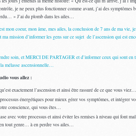
 les jours j’entends la même histoire: « Qu’est-ce qui m’arrive, j’ai l’i
contrôle, je ne peux plus fonctionner comme avant, j’ai des symptômes b
perdu… » J’ai du plomb dans les ailes…
est mon coeur, mon âme, mes ailes, la conclusion de 7 ans de ma vie, je 
t ma mission d’informer les gens sur ce sujet de l’ascension qui est enc
endre soin, et MERCI DE PARTAGER et d’informer ceux qui sont en t
 la mélasse ascensionnelle…
udio vous allez :
qu’est exactement l’ascension et ainsi être rassuré de ce que vous viez
 processus énergétiques pour mieux gérer vos symptômes, et intégrer vo
votre conscience, qui vous êtes…
ase avec votre processus et ainsi éviter les remises à niveau qui font mal,
 en tout genre… à en perdre vos ailes…