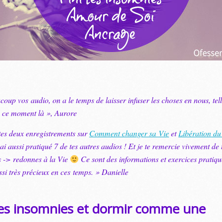
oup vos audio, on a le temps de laisser infuser les choses en nous, te
 à ce moment là », Aurore
 tes deux enregistrements sur
Comment changer sa Vie
et
Libération du 
j’ai aussi pratiqué 7 de tes autres audios ! Et je te remercie vivement de 
 -> redonnes à la Vie
Ce sont des informations et exercices pratiqu
ssi très précieux en ces temps. » Danielle
 les insomnies et dormir comme une