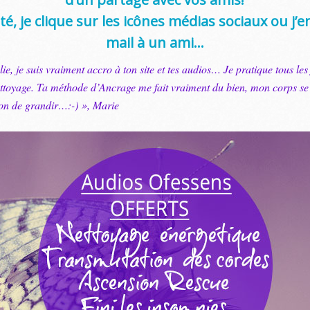
uté, je clique sur les icônes médias sociaux ou j’
mail à un ami…
ie, je suis vraiment accro à ton site et tes audios… Je pratique tous les
toyage. Ta méthode d’Ancrage me fait vraiment du bien, mon corps se 
ion de grandir…:-) », Marie