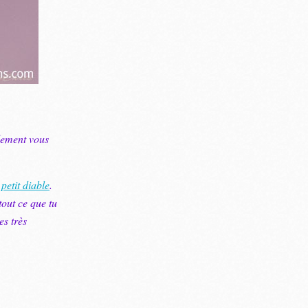
llement vous
petit diable
.
tout ce que tu
es très