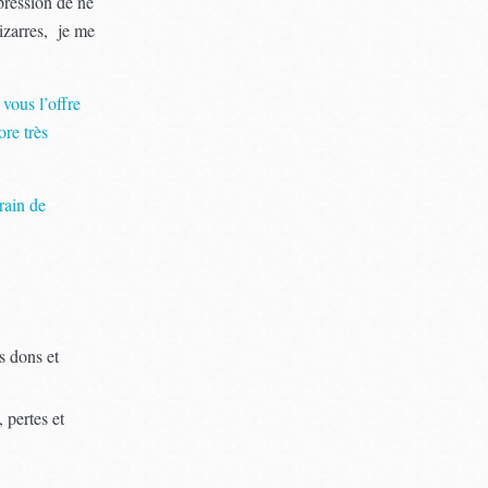
mpression de ne
izarres, je me
vous l’offre
ore très
rain de
…
s dons et
 pertes et