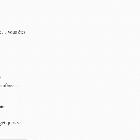
ie… vous êtes
a
omnifères…
nie
rgétiques va