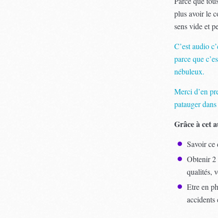
Parce que tous
plus avoir le 
sens vide et 
C’est audio c’
parce que c’es
nébuleux.
Merci d’en pr
patauger dans
Grâce à cet a
Savoir ce 
Obtenir 2
qualités, 
Etre en ph
accidents