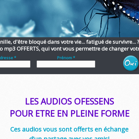
ille, d'être bloqué dans votre vie... fatigué de survivre... 
o mp3 OFFERTS, qui vont vous permettre de changer votre
adresse *
Prénom *
LES AUDIOS OFESSENS
POUR ETRE EN PLEINE FORME
Ces audios vous sont offerts en échange
d’un partage avec vos amis!