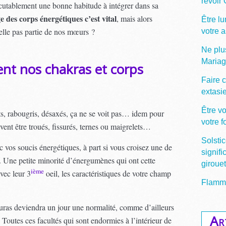
revoir
scutablement une bonne habitude à intégrer dans sa
e des corps énergétiques c’est vital
, mais alors
Être lu
-elle pas partie de nos mœurs ?
votre 
Ne plu
Maria
nt nos chakras et corps
Faire c
extasi
Être v
its, rabougris, désaxés, ça ne se voit pas… idem pour
votre 
vent être troués, fissurés, ternes ou maigrelets…
Solstic
 vos soucis énergétiques, à part si vous croisez une de
signifi
s. Une petite minorité d’énergumènes qui ont cette
giroue
ième
vec leur 3
oeil, les caractéristiques de votre champ
Flamme
 auras deviendra un jour une normalité, comme d’ailleurs
Ar
… Toutes ces facultés qui sont endormies à l’intérieur de