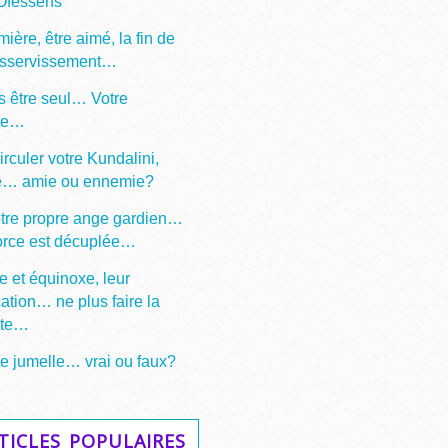
 Ofessens
mière, être aimé, la fin de
asservissement…
s être seul… Votre
ge…
irculer votre Kundalini,
e… amie ou ennemie?
otre propre ange gardien…
force est décuplée…
e et équinoxe, leur
cation… ne plus faire la
tte…
 jumelle… vrai ou faux?
ticles populaires