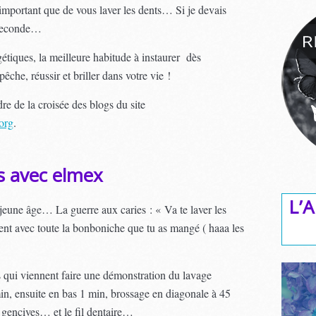
 important que de vous laver les dents… Si je devais
e seconde…
étiques, la meilleure habitude à instaurer dès
êche, réussir et briller dans votre vie !
adre de la croisée des blogs du site
org
.
ts avec elmex
L’A
jeune âge… La guerre aux caries : « Va te laver les
sent avec toute la bonboniche que tu as mangé ( haaa les
s qui viennent faire une démonstration du lavage
n, ensuite en bas 1 min, brossage en diagonale à 45
 gencives… et le fil dentaire…