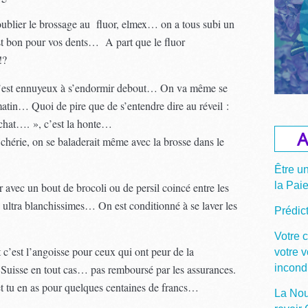
oublier le brossage au fluor, elmex… on a tous subi un
est bon pour vos dents… A part que le fluor
!?
 c’est ennuyeux à s’endormir debout… On va même se
matin… Quoi de pire que de s’entendre dire au réveil :
 chat…. », c’est la honte…
A
hérie, on se baladerait même avec la brosse dans le
Être u
la Pai
r avec un bout de brocoli ou de persil coincé entre les
ultra blanchissimes… On est conditionné à se laver les
Prédict
Votre 
t c’est l’angoisse pour ceux qui ont peur de la
votre 
 Suisse en tout cas… pas remboursé par les assurances.
incond
et tu en as pour quelques centaines de francs…
La Nou