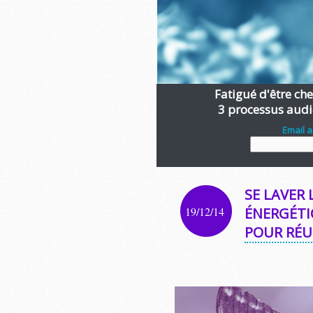
Fatigué d'être chen
3 processus audi
Email 
SE LAVER 
19/12/14
ÉNERGÉTI
POUR RÉUS