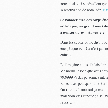
nous, mais qui se réveillent ge
la réactivation de notre adn,
l’a
Se balader avec des corps éne
esthétique, un grand souci d
à essayer de les nettoyer ?!?
Dans les écoles on ne distribu
énergétique »… Ca n’est pas non
enfants…
Et j’imagine que si j’allais fa
Messieurs, est-ce que vous net
99.9999 % des personnes interro
Et les laver pourquoi faire ? »
Ou alors, « l’aura oui ça me d
mais vous êtes sûr que ça se la
savez… »