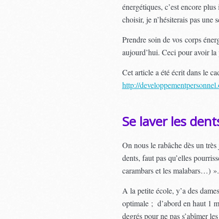
énergétiques, c’est encore plus
choisir, je n’hésiterais pas un
Prendre soin de vos corps énerg
aujourd’hui. Ceci pour avoir la p
Cet article a été écrit dans le c
http://developpementpersonnel.
Se laver les den
On nous le rabâche dès un très 
dents, faut pas qu’elles pourris
carambars et les malabars…) ».
A la petite école, y’a des dame
optimale ; d’abord en haut 1 mi
degrés pour ne pas s’abîmer les