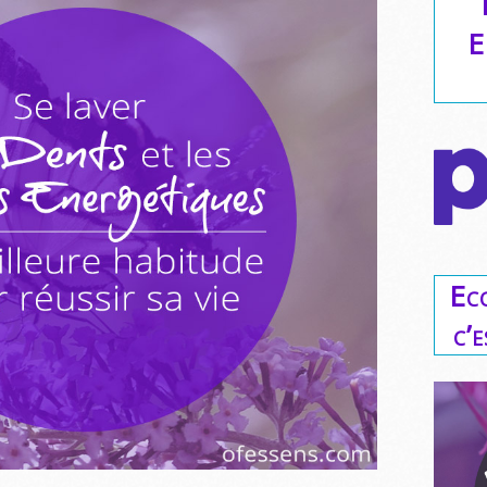
E
Ec
c’