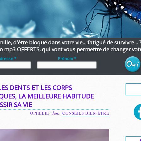
ille, d'être bloqué dans votre vie... fatigué de survivre... 
o mp3 OFFERTS, qui vont vous permettre de changer votre
adresse *
Prénom *
LES DENTS ET LES CORPS
QUES, LA MEILLEURE HABITUDE
SIR SA VIE
OPHELIE
dans
CONSEILS BIEN-ÊTRE