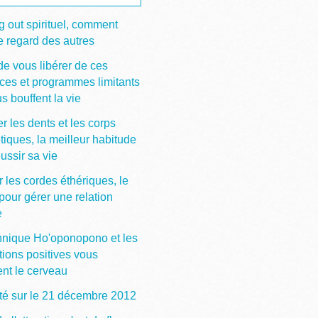
 out spirituel, comment
e regard des autres
de vous libérer de ces
ces et programmes limitants
s bouffent la vie
r les dents et les corps
tiques, la meilleur habitude
ussir sa vie
 les cordes éthériques, le
pour gérer une relation
e
hnique Ho'oponopono et les
tions positives vous
ent le cerveau
ité sur le 21 décembre 2012