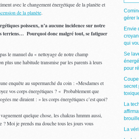
ntiment avec le changement énergétique de la planète et
Coming
scension de la planète
.
gérer l
rgétiques poisseux, n’a aucune incidence sur notre
Envie 
es terriens… Pourquoi donc malgré tout, se fatiguer
croyan
qui vou
e pas le manuel du « nettoyage de notre champ
Se lave
énergé
 plus une habitude transmise par les parents à leurs
pour ré
Couper
ire une enquête au supermarché du coin : «Mesdames et
secret 
toyez vos corps énergétiques ? « Probablement que
toxiqu
gées me diraient : » les corps énergétiques c’est quoi?
La tec
affirma
it vaguement quelque chose, les chakras hmmm aussi,
brouill
ve ? Moi je prends ma douche tous les jours vous
La vér