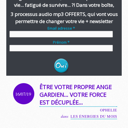
vie... fatigué de survivre... ?! Dans votre boîte,
3 processus audio mp3 OFFERTS, qui vont vous
permettre de changer votre vie + newsletter
Email adresse *
Prénom *
ÊTRE VOTRE PROPRE ANGE
16/07/19
GARDIEN… VOTRE FORCE
EST DÉCUPLÉE…
OPHELIE
dans
LES ÉNERGIES DU MOIS