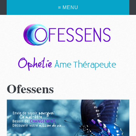
≡ MENU
Ofessens