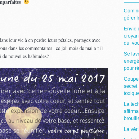
 imparfaites
Coming
gérer l
Envie 
croyan
ans leur vie à en perdre leurs pétales, partagez avec
qui vou
ous dans les commentaires : ce joli mois de mai a-t-il
Se lave
ri de nouvelles habitudes?
énergé
pour ré
Couper
secret 
toxiqu
La tec
affirma
brouill
La vér