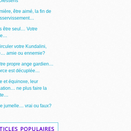
 Ofessens
mière, être aimé, la fin de
asservissement…
s être seul… Votre
ge…
irculer votre Kundalini,
e… amie ou ennemie?
otre propre ange gardien…
force est décuplée…
e et équinoxe, leur
cation… ne plus faire la
tte…
 jumelle… vrai ou faux?
ticles populaires