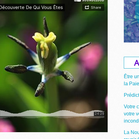
A
Être u
la Pai
Prédict
Votre 
votre 
incond
La Nou