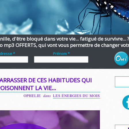
ille, d'être bloqué dans votre vie... fatigué de survivre... 
o mp3 OFFERTS, qui vont vous permettre de changer votre
adresse *
Prénom *
ARRASSER DE CES HABITUDES QUI
OISONNENT LA VIE…
OPHELIE
dans
LES ÉNERGIES DU MOIS