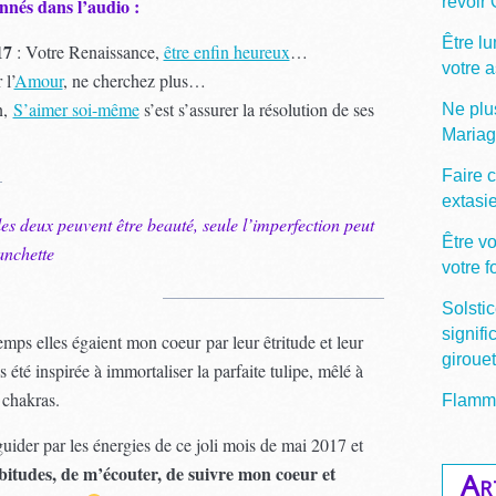
revoir
nnés dans l’audio :
Être lu
17
: Votre Renaissance,
être enfin heureux
…
votre 
 l’
Amour
, ne cherchez plus…
n,
S’aimer soi-même
s’est s’assurer la résolution de ses
Ne plu
Maria
Faire c
extasi
les deux peuvent être beauté, seule l’imperfection peut
Être v
anchette
votre 
Solstic
signifi
emps elles égaient mon coeur par leur êtritude et leur
giroue
 été inspirée à immortaliser la parfaite tulipe, mêlé à
 chakras.
Flamme
guider par les énergies de ce joli mois de mai 2017 et
abitudes, de m’écouter, de suivre mon coeur et
Ar