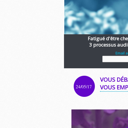
Fatigué d'être chen
3 processus audi
Email 
VOUS DÉB
24/05/17
VOUS EMP