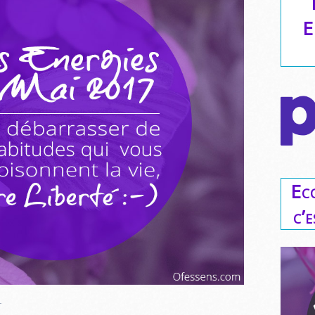
E
Ec
c’