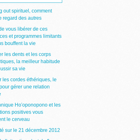
 out spirituel, comment
e regard des autres
de vous libérer de ces
ces et programmes limitants
s bouffent la vie
r les dents et les corps
tiques, la meilleur habitude
ussir sa vie
 les cordes éthériques, le
pour gérer une relation
e
hnique Ho'oponopono et les
tions positives vous
ent le cerveau
ité sur le 21 décembre 2012