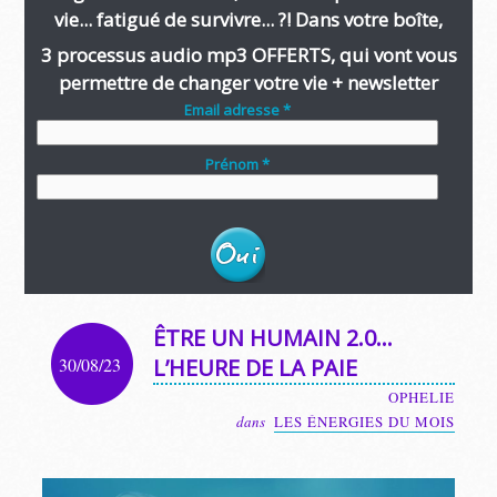
vie... fatigué de survivre... ?! Dans votre boîte,
3 processus audio mp3 OFFERTS, qui vont vous
permettre de changer votre vie + newsletter
Email adresse *
Prénom *
ÊTRE UN HUMAIN 2.0…
30/08/23
L’HEURE DE LA PAIE
OPHELIE
dans
LES ÉNERGIES DU MOIS