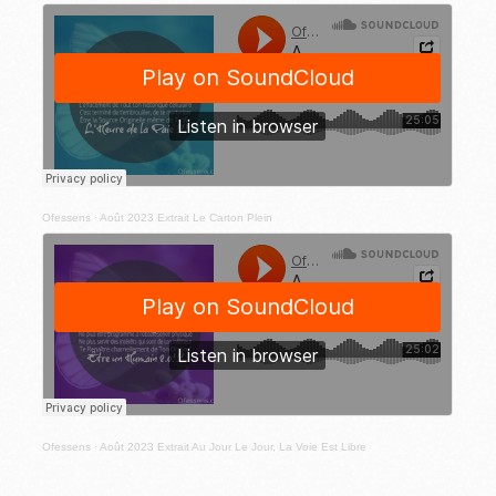
Ofessens
·
Août 2023 Extrait Le Carton Plein
Ofessens
·
Août 2023 Extrait Au Jour Le Jour, La Voie Est Libre