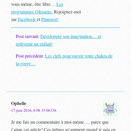
vous-même, être libre…
Les
programmes Ofessens.
Rejoignez-moi
sur
Facebook
et
Pinterest!
Post suivant:
Développer son imagination… et
redevenir un enfant!
Post précédent:
Les clefs pour ouvrir votre chakra de
la gorge…
Ophelie
17 juin 2016, 6 06 33 06336
Je me fais un commentaire à moi-même…. parce que
j’aime cet article! Ces tulipes m’animent quand je suis en