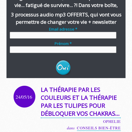
vie... fatigué de survivre... ?! Dans votre boîte,
3 processus audio mp3 OFFERTS, qui vont vous
permettre de changer votre vie + newsletter
Email adresse *
Prénom *
LA THÉRAPIE PAR LES
24/05/16
COULEURS ET LA THÉRAPIE
PAR LES TULIPES POUR
DÉBLOQUER VOS CHAKRAS…
OPHELIE
dans
CONSEILS BIEN-ÊTRE