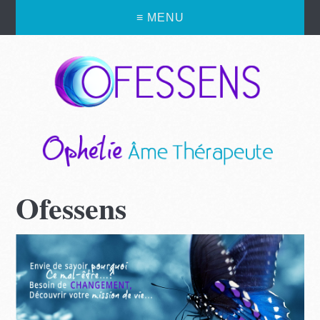
≡ MENU
Ofessens