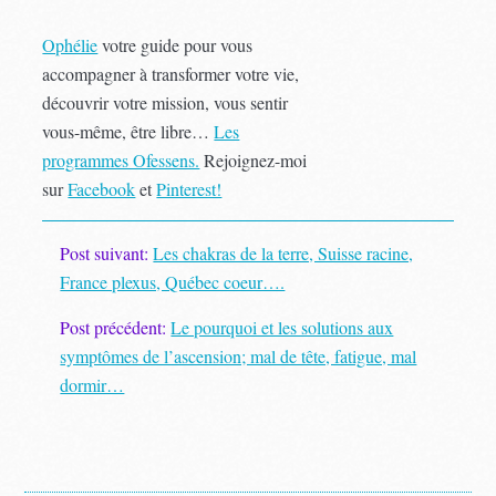
Ophélie
votre guide pour vous
accompagner à transformer votre vie,
découvrir votre mission, vous sentir
vous-même, être libre…
Les
programmes Ofessens.
Rejoignez-moi
sur
Facebook
et
Pinterest!
Post suivant:
Les chakras de la terre, Suisse racine,
France plexus, Québec coeur….
Post précédent:
Le pourquoi et les solutions aux
symptômes de l’ascension; mal de tête, fatigue, mal
dormir…