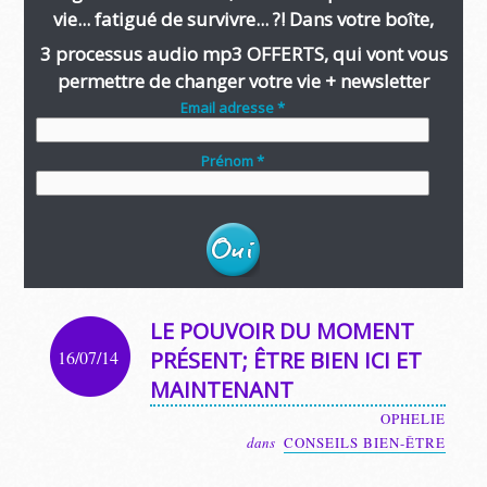
vie... fatigué de survivre... ?! Dans votre boîte,
3 processus audio mp3 OFFERTS, qui vont vous
permettre de changer votre vie + newsletter
Email adresse *
Prénom *
LE POUVOIR DU MOMENT
16/07/14
PRÉSENT; ÊTRE BIEN ICI ET
MAINTENANT
OPHELIE
dans
CONSEILS BIEN-ÊTRE