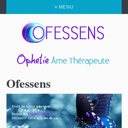
≡ MENU
Ofessens