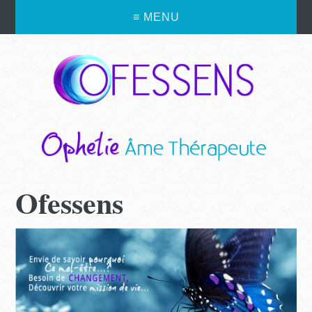
≡ MENU
Ofessens