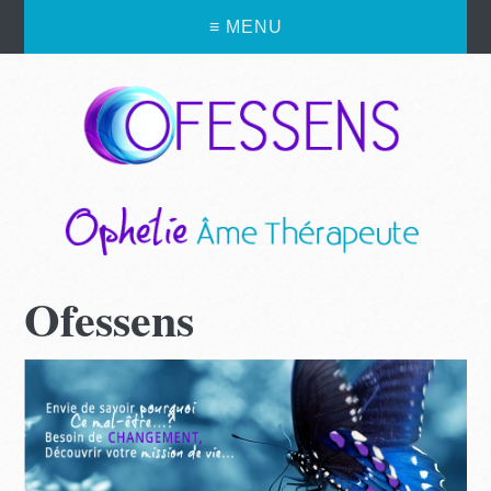
≡ MENU
Ofessens