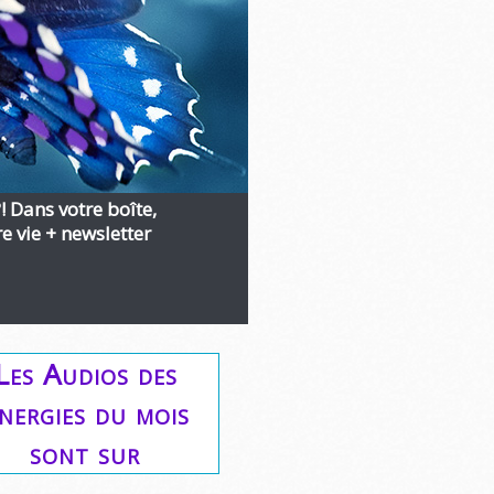
?! Dans votre boîte,
 vie + newsletter
Les Audios des
nergies du mois
sont sur