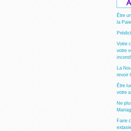
A
Être u
la Pai
Prédict
Votre 
votre 
incond
La Nou
revoir
Être lu
votre 
Ne plu
Maria
Faire c
extasi