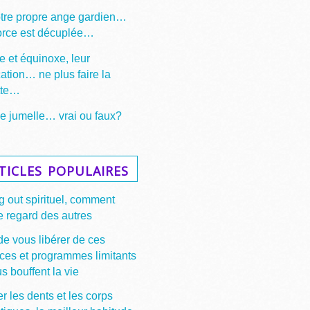
otre propre ange gardien…
force est décuplée…
e et équinoxe, leur
cation… ne plus faire la
tte…
 jumelle… vrai ou faux?
ticles populaires
 out spirituel, comment
e regard des autres
de vous libérer de ces
ces et programmes limitants
s bouffent la vie
r les dents et les corps