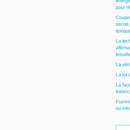
énergé
pour ré
Couper
secret 
toxiqu
La tec
affirma
brouill
La vér
La loi 
La fac
balanc
Flamme 
ou info