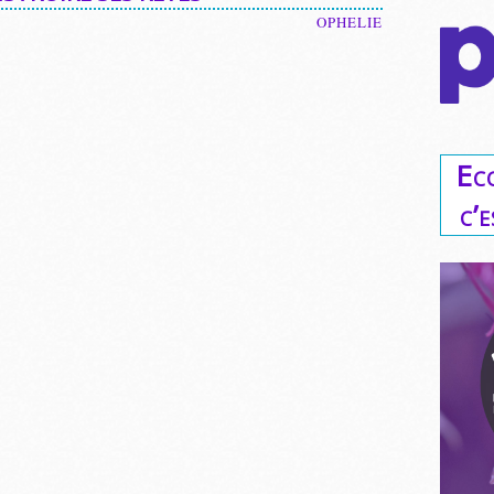
OPHELIE
Ec
c’