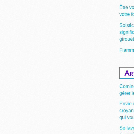
Être v
votre 
Solstic
signifi
giroue
Flamme
Ar
Coming
gérer l
Envie 
croyan
qui vou
Se lave