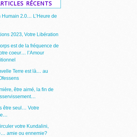
rticles récents
n Humain 2.0… L’Heure de
e
ions 2023, Votre Libération
corps est de la fréquence de
votre coeur… l’Amour
itionnel
velle Terre est là… au
 Ofessens
mière, être aimé, la fin de
asservissement…
s être seul… Votre
ge…
irculer votre Kundalini,
e… amie ou ennemie?