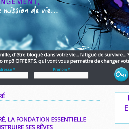
ille, d'être bloqué dans votre vie... fatigué de survivre... 
o mp3 OFFERTS, qui vont vous permettre de changer votre
adresse *
Prénom *
RÉ
E
RÉ, LA FONDATION ESSENTIELLE
STRUIRE SES RÊVES