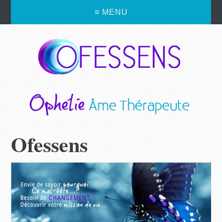
≡ MENU
Ofessens