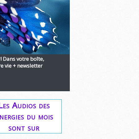
?! Dans votre boîte,
 vie + newsletter
Les Audios des
nergies du mois
sont sur