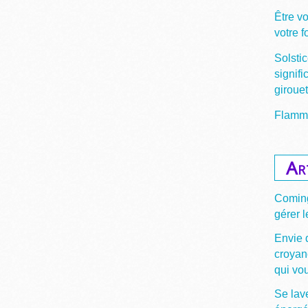
Être v
votre 
Solstic
signifi
giroue
Flamme
Ar
Coming
gérer l
Envie 
croyan
qui vou
Se lave