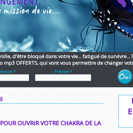
ille, d'être bloqué dans votre vie... fatigué de survivre... 
o mp3 OFFERTS, qui vont vous permettre de changer votre
adresse *
Prénom *
I
E
S POUR OUVRIR VOTRE CHAKRA DE LA