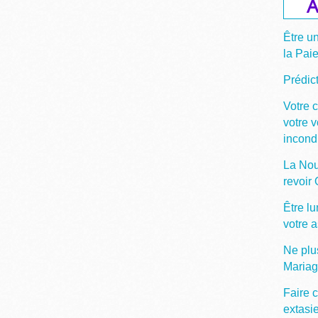
A
Être u
la Pai
Prédict
Votre 
votre 
incond
La Nou
revoir
Être lu
votre 
Ne plu
Maria
Faire c
extasi