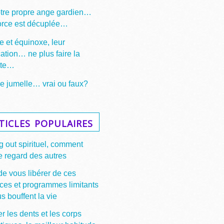
otre propre ange gardien…
force est décuplée…
e et équinoxe, leur
cation… ne plus faire la
tte…
 jumelle… vrai ou faux?
ticles populaires
 out spirituel, comment
e regard des autres
de vous libérer de ces
ces et programmes limitants
s bouffent la vie
r les dents et les corps