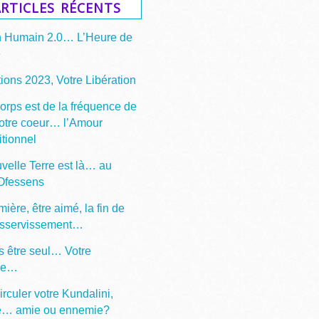
rticles récents
n Humain 2.0… L’Heure de
e
ions 2023, Votre Libération
corps est de la fréquence de
votre coeur… l’Amour
itionnel
velle Terre est là… au
 Ofessens
mière, être aimé, la fin de
asservissement…
s être seul… Votre
ge…
irculer votre Kundalini,
e… amie ou ennemie?