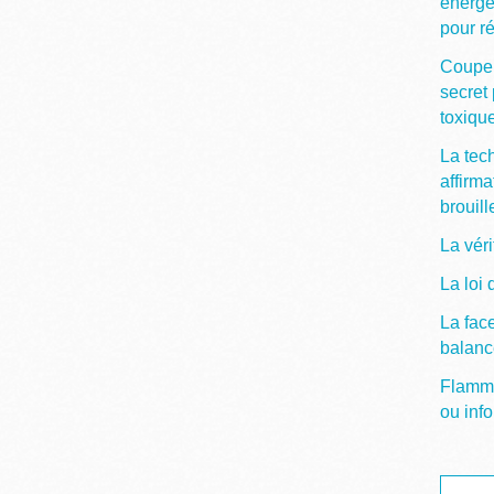
énergé
pour ré
Couper
secret 
toxiqu
La tec
affirma
brouill
La vér
La loi 
La fac
balanc
Flamme 
ou info