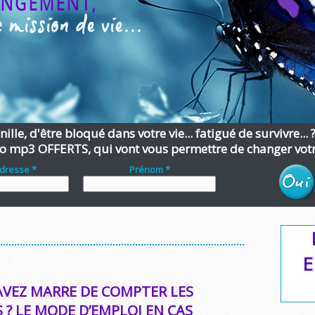
ille, d'être bloqué dans votre vie... fatigué de survivre... 
o mp3 OFFERTS, qui vont vous permettre de changer votre
adresse *
Prénom *
E
AVEZ MARRE DE COMPTER LES
? LE MODE D’EMPLOI EN CAS