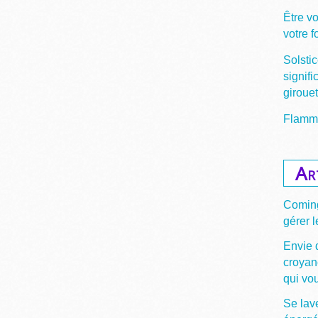
Être v
votre 
Solstic
signifi
giroue
Flamme
Ar
Coming
gérer l
Envie 
croyan
qui vou
Se lave