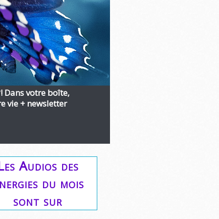
?! Dans votre boîte,
 vie + newsletter
Les Audios des
nergies du mois
sont sur