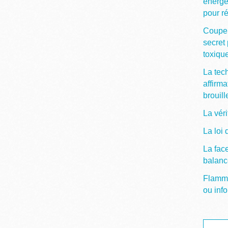
énergé
pour ré
Couper
secret 
toxiqu
La tec
affirma
brouill
La vér
La loi 
La fac
balanc
Flamme 
ou info