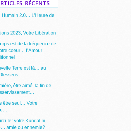
rticles récents
n Humain 2.0… L’Heure de
e
ions 2023, Votre Libération
corps est de la fréquence de
votre coeur… l’Amour
itionnel
velle Terre est là… au
 Ofessens
mière, être aimé, la fin de
asservissement…
s être seul… Votre
ge…
irculer votre Kundalini,
e… amie ou ennemie?