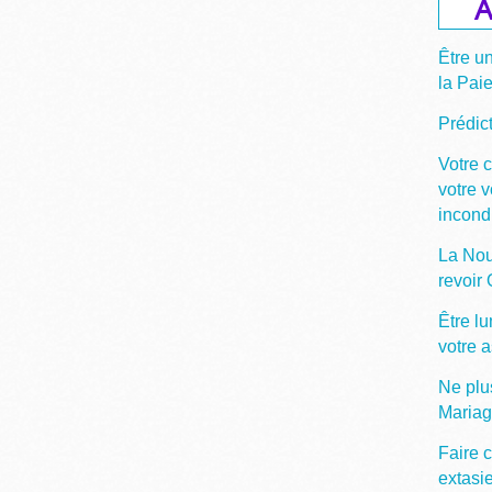
A
Être u
la Pai
Prédict
Votre 
votre 
incond
La Nou
revoir
Être lu
votre 
Ne plu
Maria
Faire c
extasi