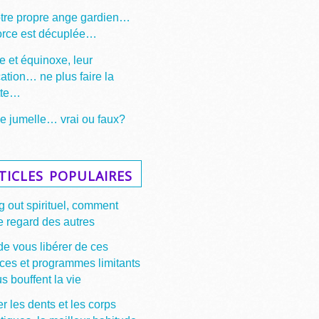
otre propre ange gardien…
force est décuplée…
e et équinoxe, leur
cation… ne plus faire la
tte…
 jumelle… vrai ou faux?
ticles populaires
 out spirituel, comment
e regard des autres
de vous libérer de ces
ces et programmes limitants
s bouffent la vie
r les dents et les corps