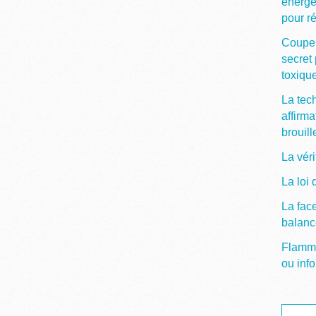
énergé
pour ré
Couper
secret 
toxiqu
La tec
affirma
brouill
La vér
La loi 
La fac
balanc
Flamme 
ou info