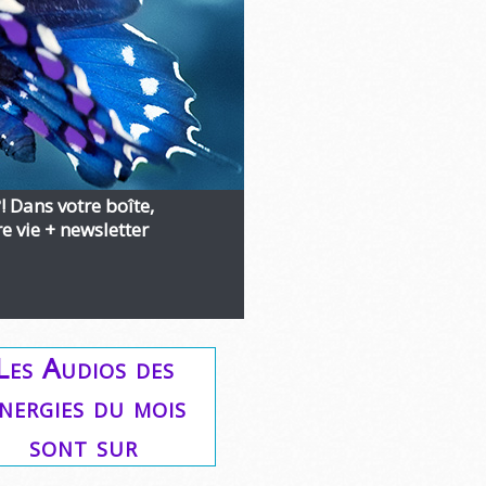
?! Dans votre boîte,
 vie + newsletter
Les Audios des
nergies du mois
sont sur