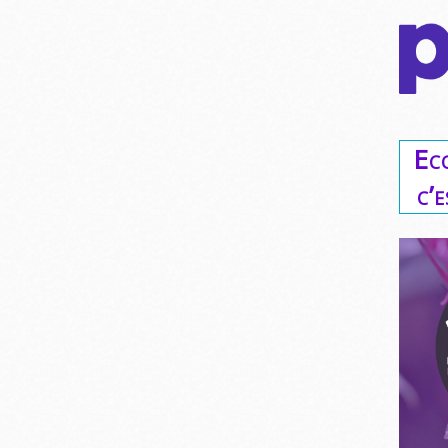
Ec
c’