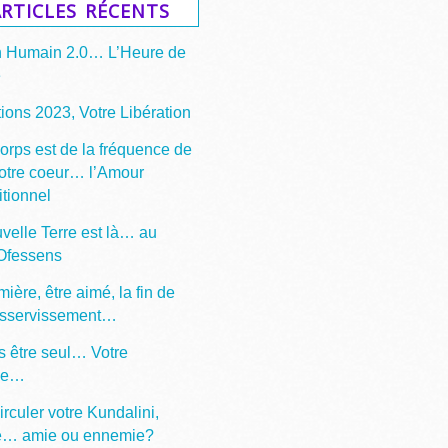
rticles récents
n Humain 2.0… L’Heure de
e
ions 2023, Votre Libération
corps est de la fréquence de
votre coeur… l’Amour
itionnel
velle Terre est là… au
 Ofessens
mière, être aimé, la fin de
asservissement…
s être seul… Votre
ge…
irculer votre Kundalini,
e… amie ou ennemie?