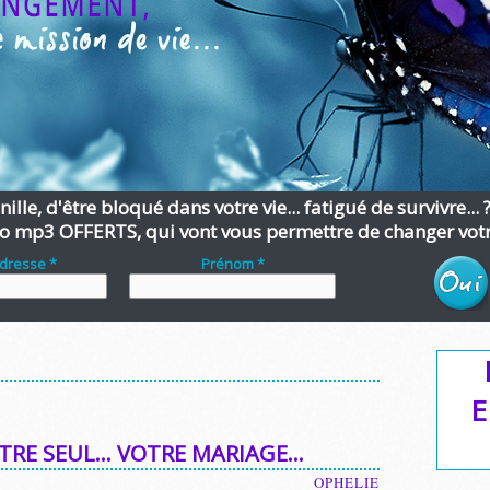
ille, d'être bloqué dans votre vie... fatigué de survivre... 
o mp3 OFFERTS, qui vont vous permettre de changer votre
adresse *
Prénom *
E
ÊTRE SEUL… VOTRE MARIAGE…
OPHELIE