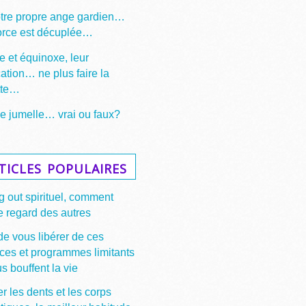
otre propre ange gardien…
force est décuplée…
e et équinoxe, leur
cation… ne plus faire la
tte…
 jumelle… vrai ou faux?
ticles populaires
 out spirituel, comment
e regard des autres
de vous libérer de ces
ces et programmes limitants
s bouffent la vie
r les dents et les corps