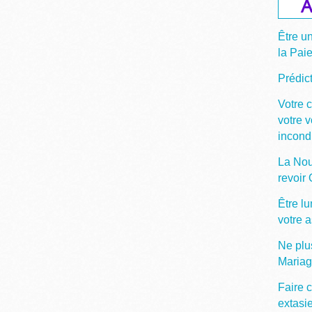
A
Être u
la Pai
Prédict
Votre 
votre 
incond
La Nou
revoir
Être lu
votre 
Ne plu
Maria
Faire c
extasi