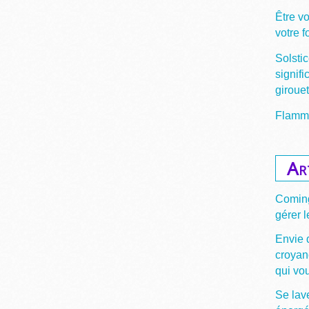
Être v
votre 
Solstic
signifi
giroue
Flamme
Ar
Coming
gérer l
Envie 
croyan
qui vou
Se lave