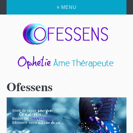
≡ MENU
Ofessens