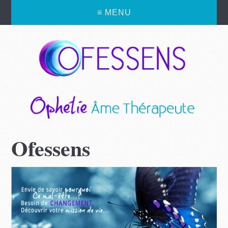
≡ MENU
Ofessens