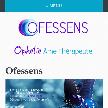
≡ MENU
Ofessens