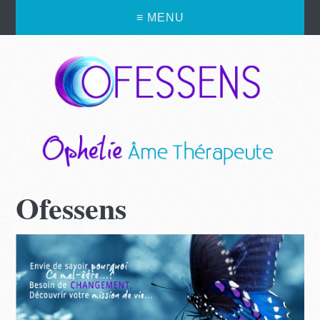
≡ MENU
Ofessens