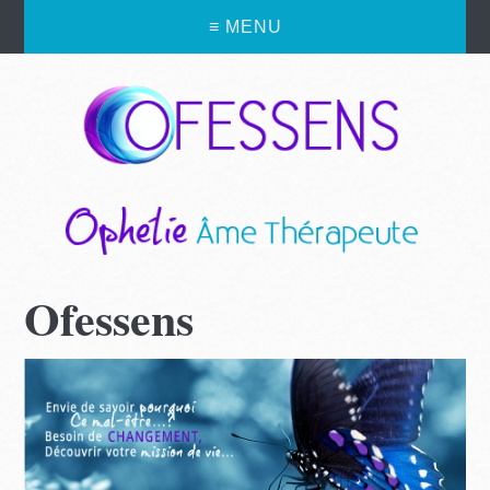
≡ MENU
Ofessens