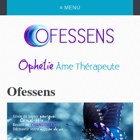
≡ MENU
Ofessens