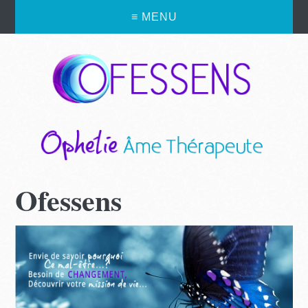
≡ MENU
Ofessens