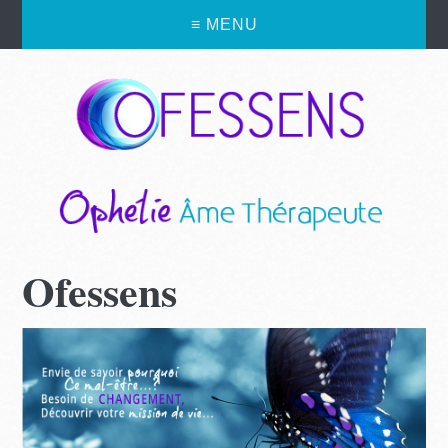
≡ MENU
Ofessens