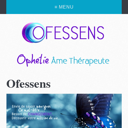
≡ MENU
Ofessens