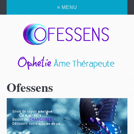
≡ MENU
Ofessens