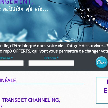
ille, d'être bloqué dans votre vie... fatigué de survivre... 
o mp3 OFFERTS, qui vont vous permettre de changer votre
adresse *
Prénom *
INÉALE
E
 TRANSE ET CHANNELING,
?