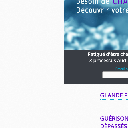
Fatigué d'être chen
3 processus audi
Email 
GLANDE P
GUÉRISON
DÉPASSÉS 