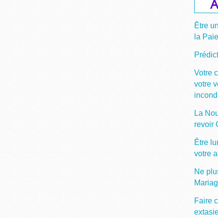
A
Être u
la Pai
Prédict
Votre 
votre 
incond
La Nou
revoir
Être lu
votre 
Ne plu
Maria
Faire c
extasi