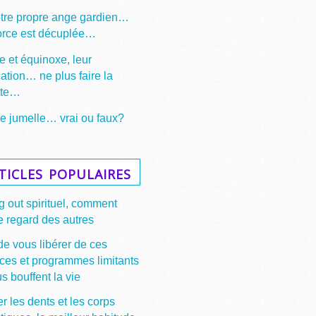
otre propre ange gardien…
force est décuplée…
e et équinoxe, leur
cation… ne plus faire la
tte…
 jumelle… vrai ou faux?
ticles populaires
 out spirituel, comment
e regard des autres
de vous libérer de ces
ces et programmes limitants
s bouffent la vie
r les dents et les corps