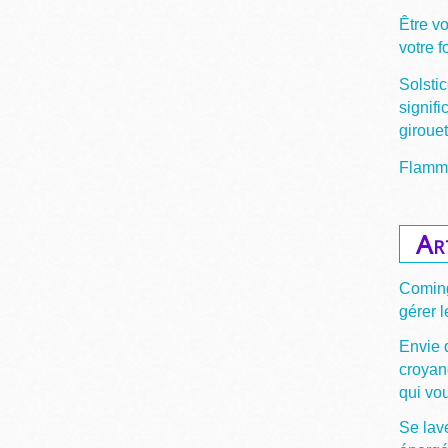
Être v
votre 
Solstic
signifi
giroue
Flamme
Ar
Coming
gérer l
Envie 
croyan
qui vou
Se lave