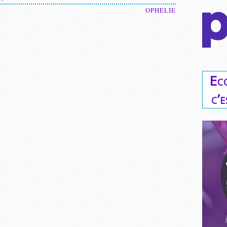
OPHELIE
Ec
c’