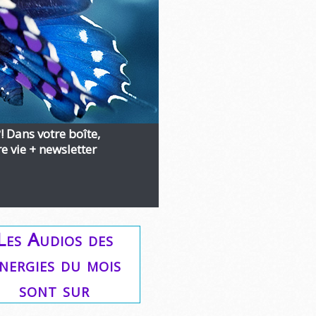
?! Dans votre boîte,
 vie + newsletter
Les Audios des
nergies du mois
sont sur