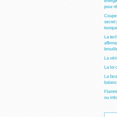
énergé
pour ré
Couper
secret 
toxiqu
La tec
affirma
brouill
La vér
La loi 
La fac
balanc
Flamme 
ou info