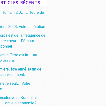
rticles récents
n Humain 2.0… L’Heure de
e
ions 2023, Votre Libération
corps est de la fréquence de
votre coeur… l’Amour
itionnel
velle Terre est là… au
 Ofessens
mière, être aimé, la fin de
asservissement…
s être seul… Votre
ge…
irculer votre Kundalini,
e… amie ou ennemie?