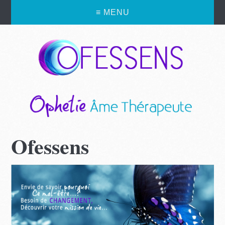
≡ MENU
Ofessens