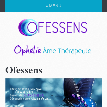
≡ MENU
Ofessens