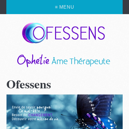
≡ MENU
Ofessens